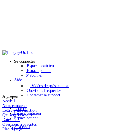
Se connecter
Espace praticien
Espace patient
S’abonner
Aide
Vidéos de présentation
Questions fréquentes
Contacter le support
À propos
Accueil
Nous contacter
Tablette
Lettre d’information
Espace praticien
Qui sommes-nous ?
Espace patient
Dates clefs
Questions fréquentes
>
Accueil
Plan du site