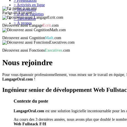
>
Présentation
>
Activités en ligne
>
Impressions
Parlez-en à un ami
>
iPad & Tablettes
>
Tarification
>
À propos
Découvrez aussi
Langage
Ecrit
.com
Découvrez aussi
Cognition
Math
.com
Découvrez aussi
Fonctions
Executives
.com
Nous rejoindre
Pour vous épanouir professionnellement, vous misez sur le travail en équipe,
LangageOral.com
!
Ingénieur senior de développement Web Fullsta
Contexte du poste
LangageOral.com
est une solution logicielle incontournable pour les
Au cours des 3 dernières années, nous avons plus que doublé le nombre
Web Fullstack F/H